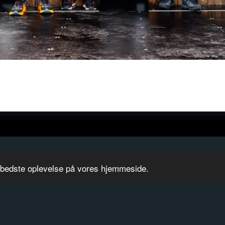
n bedste oplevelse på vores hjemmeside.
NDSEN #69
MERCHANDISE
LØBS KALENDER 2026
GALLERI
CO
TILMELD DIG